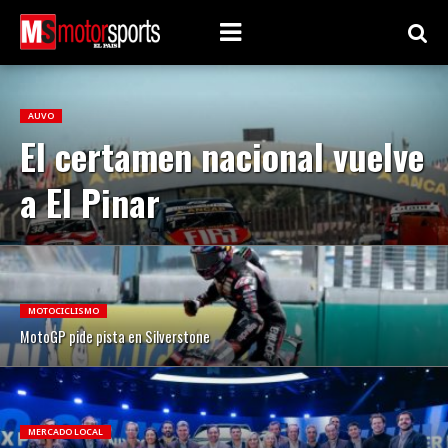
AUVO
El certamen nacional vuelve
a El Pinar
MOTOCICLISMO
MotoGP pide pista en Silverstone
MERCADO LOCAL