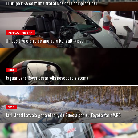
El Grupo PSA confirma tratativas para comprar Opel
RENAULT-NISSAN
Un positivo cierre de año para Renault-Nissan
BIKE
Jaguar Land Rover desarrolla novedoso sistema
WRC
Jari-Matti Latvala gana el rally de Suecia con su Toyota Yaris WRC