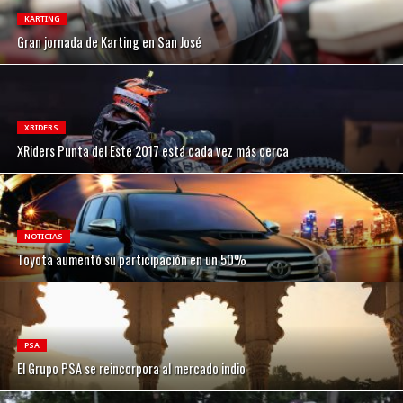
KARTING
Gran jornada de Karting en San José
XRIDERS
XRiders Punta del Este 2017 está cada vez más cerca
NOTICIAS
Toyota aumentó su participación en un 50%
PSA
El Grupo PSA se reincorpora al mercado indio