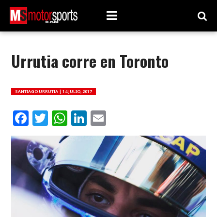
Urrutia corre en Toronto
SANTIAGO URRUTIA |
14 JULIO, 2017
Facebook
Twitter
WhatsApp
LinkedIn
Email