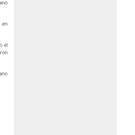
minó
ó en
o el
aron
ario