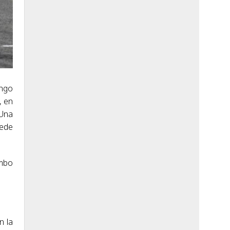
ingo
, en
 Una
uede
umbo
n la