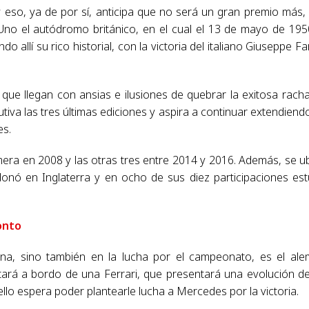
 y eso, ya de por sí, anticipa que no será un gran premio más,
 Uno el autódromo británico, en el cual el 13 de mayo de 195
allí su rico historial, con la victoria del italiano Giuseppe Fa
s que llegan con ansias e ilusiones de quebrar la exitosa rach
va las tres últimas ediciones y aspira a continuar extendiend
es.
mera en 2008 y las otras tres entre 2014 y 2016. Además, se u
onó en Inglaterra y en ocho de sus diez participaciones es
onto
mana, sino también en la lucha por el campeonato, es el al
estará a bordo de una Ferrari, que presentará una evolución d
llo espera poder plantearle lucha a Mercedes por la victoria.