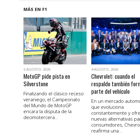
MÁS EN F1
VER NOTA
VER NOTA
5 AGOSTO, 2026
4 AGOSTO, 2026
MotoGP pide pista en
Chevrolet: cuando el
Silverstone
respaldo también for
parte del vehículo
Finalizando el clásico receso
veraniego, el Campeonato
En un mercado autom
del Mundo de MotoGP
que evoluciona
encara la disputa de la
constantemente y ofr
decimotercera...
nuevas alternativas pa
consumidores, Chevro
reafirma una...