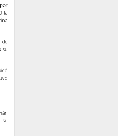
 por
0 la
rina
a de
o su
bicó
tuvo
emán
e su