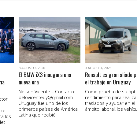
VER NOTA
VER NOTA
3 AGOSTO, 2026
3 AGOSTO, 2026
El BMW iX3 inaugura una
Renault es gran aliado p
ma
nueva era
el trabajo en Uruguay
Nelson Vicente – Contacto:
Como prueba de su ópt
pelovicenteuy@gmail.com
rendimiento para realiza
otor
Uruguay fue uno de los
traslados y ayudar en el
primeros países de América
ámbito laboral, los vehícul
ece
Latina que recibió...
ra los
let