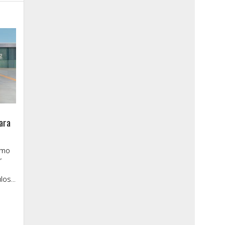
ara
imo
r
os...