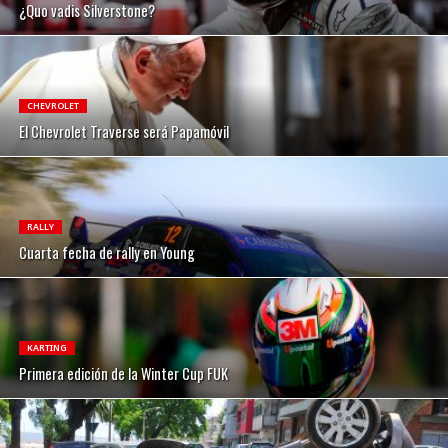
¿Quo vadis Silverstone?
CHEVROLET
El Chevrolet Traverse será Papamóvil
RALLY
Cuarta fecha de rally en Young
KARTING
Primera edición de la Winter Cup FUK