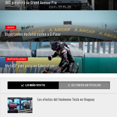
JMC presentó su Grand Avenue Pro
AUVO
El certamen nacional vuelve a El Pinar
MOTOCICLISMO
MotoGP pide pista en Silverstone
LO MÁS VISTO
ÚLTIMOS ARTÍCULOS
Los efectos del fenómeno Tesla en Uruguay