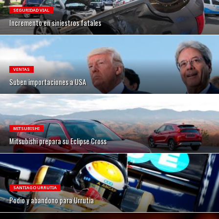
SEGURIDAD VIAL
Incremento en siniestros fatales
VENTAS
Suben importaciones a USA
MITSUBISHI
Mitsubishi prepara su Eclipse Cross
SANTIAGO URRUTIA
Podio y abandono para Urrutia