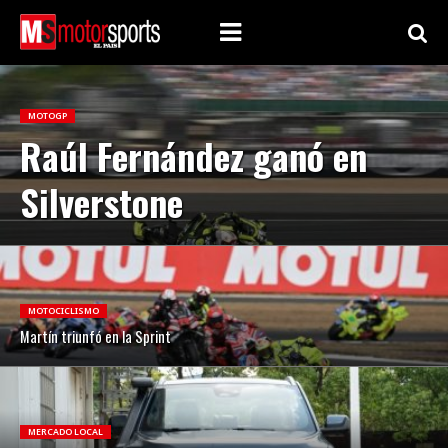
MOTOGP
Raúl Fernández ganó en
Silverstone
MOTOCICLISMO
Martín triunfó en la Sprint
MERCADO LOCAL