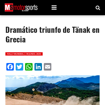
Dramático triunfo de Tänak en
Grecia
RALLY MUNDIAL |
30 JUNIO, 2025
Facebook
Twitter
WhatsApp
LinkedIn
Email