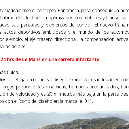
temáticamente el concepto Panamera, para conseguir un aut
 último detalle. Fueron optimizados sus motores y transmisio
tadas sus pantallas y elementos de control. El nuevo Pana
os autos deportivos ambiciosos y el mundo de los automóv
ejemplo, el eje trasero direccional, la compensación activa
aras de aire.
 24 hrs de Le Mans en una carrera infartante
ás fluida.
he
se refleja en un nuevo diseño expresivo: es indudablement
 largas proporciones dinámicas, hombros pronunciados, fla
ción de velocidad y es 20 milímetros más baja en la parte tras
ico con el ícono del diseño en la marca, el 911.