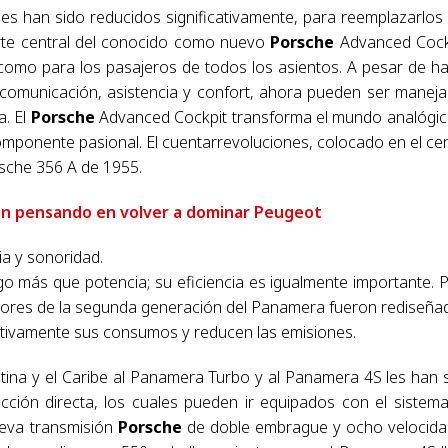
es han sido reducidos significativamente, para reemplazarlos
parte central del conocido como nuevo
Porsche
Advanced Cock
como para los pasajeros de todos los asientos. A pesar de h
e comunicación, asistencia y confort, ahora pueden ser manej
a. El
Porsche
Advanced Cockpit transforma el mundo analógic
componente pasional. El cuentarrevoluciones, colocado en el ce
rsche 356 A de 1955.
án pensando en volver a dominar Peugeot
a y sonoridad.
o más que potencia; su eficiencia es igualmente importante. 
otores de la segunda generación del Panamera fueron rediseña
cativamente sus consumos y reducen las emisiones.
tina y el Caribe al Panamera Turbo y al Panamera 4S les han 
ción directa, los cuales pueden ir equipados con el sistem
ueva transmisión
Porsche
de doble embrague y ocho velocid