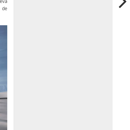
leva
s de