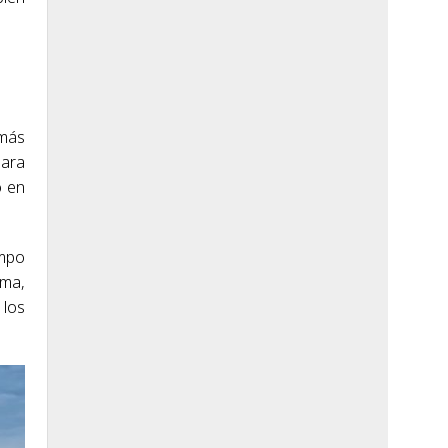
 más
mara
o en
ampo
ema,
 los