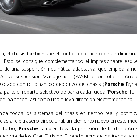
a, el chasis también une el confort de crucero de una limusin
ivo. Esto se consigue complementando el impresionante esq
o de una suspensión neumática adaptativa, que emplea la n
Active Suspension Management (PASM o control electrónic
jorado control dinámico deportivo del chasis (
Porsche
Dyna
 parte el reparto selectivo de par a cada rueda (
Porsche
Tor
va del balanceo, así como una nueva dirección electromecánica.
niza todos los sistemas del chasis en tiempo real y optimiz
ias al eje trasero direccional, un elemento nuevo en este mo
1 Turbo,
Porsche
también lleva la precisión de la dirección 
tegoría de los Gran Turismo. El rendimiento de los frenos tam