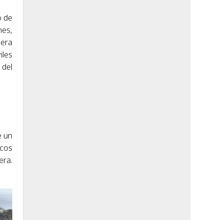
o de
nes,
mera
iles
 del
e un
ncos
era.