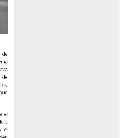
a de
uema
ueva
o de
mic
que
a el
delo
y el
bién