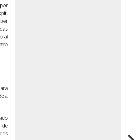
 por
pit,
aber
adas
o al
ntro
Para
dos.
sido
a de
ades