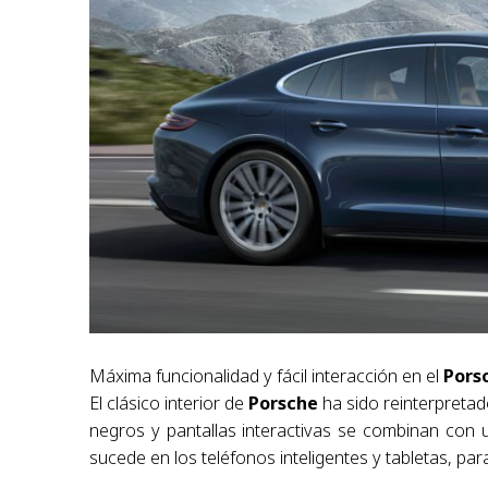
Máxima funcionalidad y fácil interacción en el
Pors
El clásico interior de
Porsche
ha sido reinterpretad
negros y pantallas interactivas se combinan con un
sucede en los teléfonos inteligentes y tabletas, para