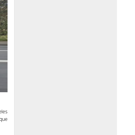
eles
 que