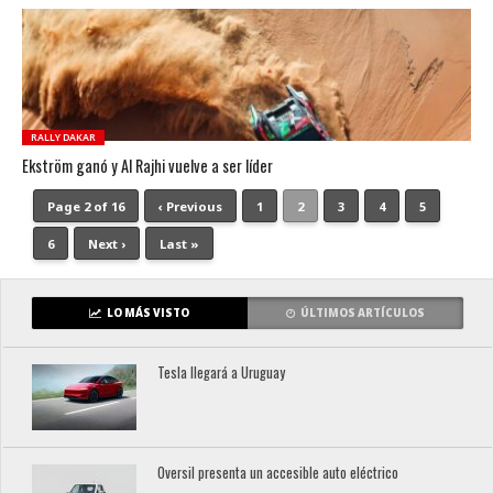
RALLY DAKAR
Ekström ganó y Al Rajhi vuelve a ser líder
Page 2 of 16
‹ Previous
1
2
3
4
5
6
Next ›
Last »
LO MÁS VISTO
ÚLTIMOS ARTÍCULOS
Tesla llegará a Uruguay
Oversil presenta un accesible auto eléctrico