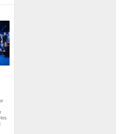
a
or
e
 los
t