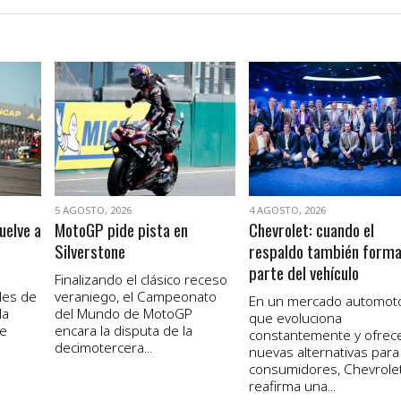
VER NOTA
VER NOTA
5 AGOSTO, 2026
4 AGOSTO, 2026
uelve a
MotoGP pide pista en
Chevrolet: cuando el
Silverstone
respaldo también form
parte del vehículo
Finalizando el clásico receso
les de
veraniego, el Campeonato
En un mercado automot
la
del Mundo de MotoGP
que evoluciona
de
encara la disputa de la
constantemente y ofrec
decimotercera...
nuevas alternativas para
consumidores, Chevrole
reafirma una...