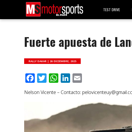
TEST DRIVE
Fuerte apuesta de Lan
RALLY DAKAR |
26 DICIEMBRE, 2025
Facebook
Twitter
WhatsApp
LinkedIn
Email
Nelson Vicente – Contacto:
pelovicenteuy@gmail.c