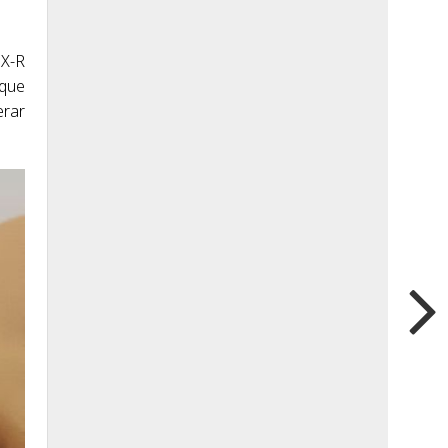
7X-R
 que
erar