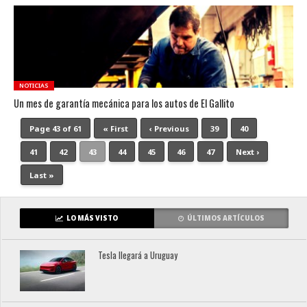
NOTICIAS
Un mes de garantía mecánica para los autos de El Gallito
Page 43 of 61
« First
‹ Previous
39
40
41
42
43
44
45
46
47
Next ›
Last »
LO MÁS VISTO
ÚLTIMOS ARTÍCULOS
Tesla llegará a Uruguay