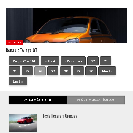
NOTICIAS
Renault Twingo GT
Page 26 of 61
« First
‹ Previous
22
23
24
25
26
27
28
29
30
Next ›
Last »
LO MÁS VISTO
ÚLTIMOS ARTÍCULOS
Tesla llegará a Uruguay