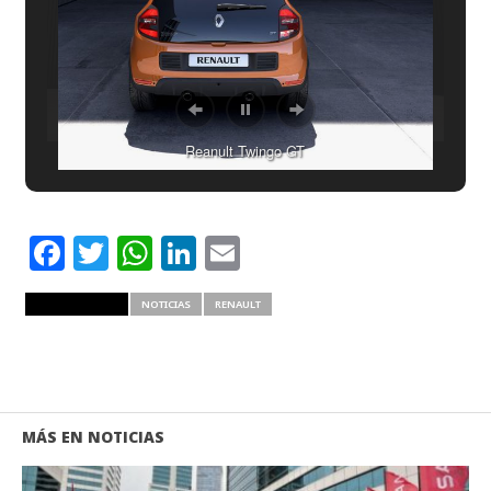
Reanult Twingo GT
Facebook
Twitter
WhatsApp
LinkedIn
Email
RELATED ITEMS
NOTICIAS
RENAULT
MÁS EN NOTICIAS