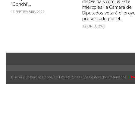
ms@elpais.com.uy
Este
“Gonchi”...
miércoles, la Cámara de
11 SEPTIEMBRE, 2024
Diputados votará el proy
presentado por el...
12 JUNIO, 2023
Diseño y Desarrollo Depto. TI El País © 2017 todos los derechos reservados.
ELPA