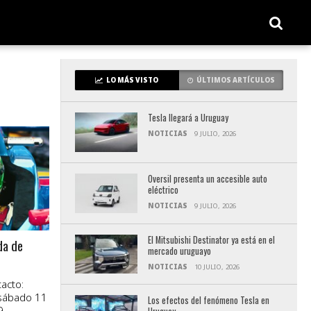
LO MÁS VISTO
ÚLTIMOS ARTÍCULOS
Tesla llegará a Uruguay
NOTICIAS
9 JULIO, 2026
Oversil presenta un accesible auto
eléctrico
NOTICIAS
9 JULIO, 2026
El Mitsubishi Destinator ya está en el
da de
mercado uruguayo
NOTICIAS
10 JULIO, 2026
acto:
sábado 11
Los efectos del fenómeno Tesla en
9