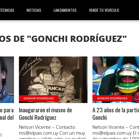
TÉCNICAS
NOTICIAS
LANZAMIENTOS
VENDÉ TU VEHÍCULO
OS DE "GONCHI RODRÍGUEZ"
VER NOTA
VER NOTA
GONCHI RODRÍGUEZ
GONCHI RODRÍGUEZ
o para
Inauguraron el museo de
A 23 años de la parti
al del
Gonchi Rodríguez
Gonchi
Nelson Vicente – Contacto:
Nelson Vicente – Cont
ms@elpais.com.uy
Con un muy
ms@elpais.com.uy
El 
o:
emotivo y cálido acto, se realizó
de setiembre de 199