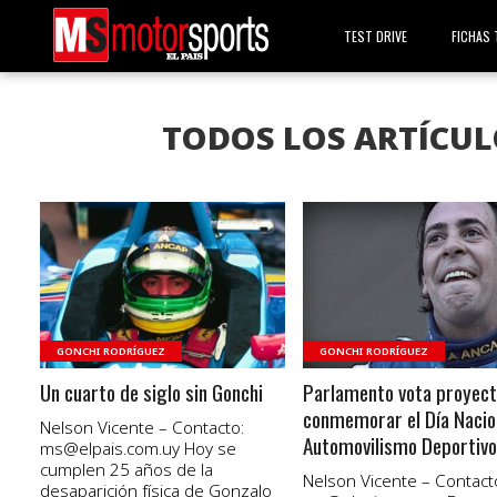
TEST DRIVE
FICHAS 
TODOS LOS ARTÍCUL
VER NOTA
VER NOTA
GONCHI RODRÍGUEZ
GONCHI RODRÍGUEZ
Un cuarto de siglo sin Gonchi
Parlamento vota proyect
conmemorar el Día Nacion
Nelson Vicente – Contacto:
Automovilismo Deportivo
ms@elpais.com.uy
Hoy se
cumplen 25 años de la
Nelson Vicente – Contact
desaparición física de Gonzalo