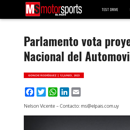
TEST DRIVE
Parlamento vota proy
Nacional del Automovi
GONCHI RODRÍGUEZ |
12 JUNIO, 2023
Facebook
Twitter
WhatsApp
LinkedIn
Email
Nelson Vicente – Contacto:
ms@elpais.com.uy