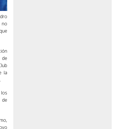
edro
a no
 que
ción
s de
Club
e la
.
 los
y de
smo,
poyo