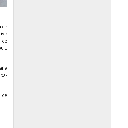
a de
tivo
n de
ult,
taña
Spa-
1 de