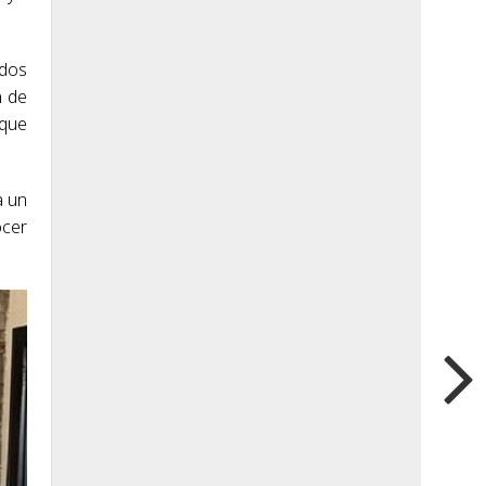
ados
n de
 que
a un
ocer