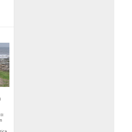
a
o:
m
rica