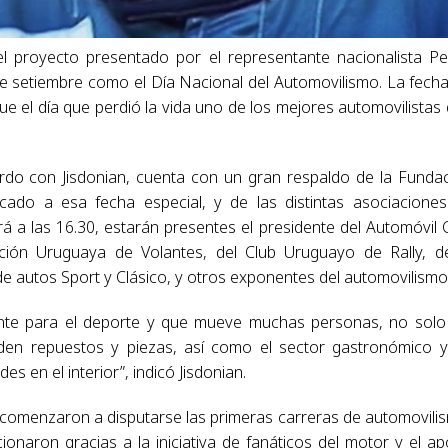
l proyecto presentado por el representante nacionalista P
e setiembre como el Día Nacional del Automovilismo. La fech
 fue el día que perdió la vida uno de los mejores automovilistas
rdo con Jisdonian, cuenta con un gran respaldo de la Funda
icado a esa fecha especial, y de las distintas asociacione
 a las 16.30, estarán presentes el presidente del Automóvil 
ción Uruguaya de Volantes, del Club Uruguayo de Rally, d
e autos Sport y Clásico, y otros exponentes del automovilismo
ante para el deporte y que mueve muchas personas, no solo
nden repuestos y piezas, así como el sector gastronómico 
 en el interior”, indicó Jisdonian.
comenzaron a disputarse las primeras carreras de automovili
onaron gracias a la iniciativa de fanáticos del motor y el a