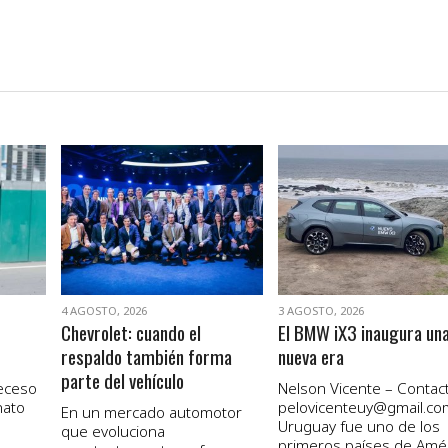
VER NOTA
VER NOTA
4 AGOSTO, 2026
3 AGOSTO, 2026
Chevrolet: cuando el
El BMW iX3 inaugura un
respaldo también forma
nueva era
parte del vehículo
receso
Nelson Vicente – Contact
nato
pelovicenteuy@gmail.co
En un mercado automotor
Uruguay fue uno de los
que evoluciona
primeros países de Amé