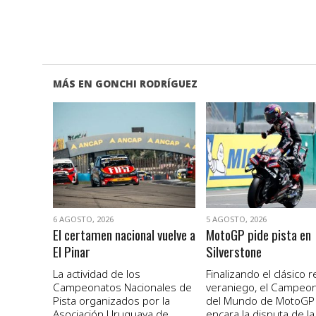
MÁS EN GONCHI RODRÍGUEZ
VER NOTA
VER NOTA
6 AGOSTO, 2026
5 AGOSTO, 2026
El certamen nacional vuelve a
MotoGP pide pista en
El Pinar
Silverstone
La actividad de los
Finalizando el clásico 
Campeonatos Nacionales de
veraniego, el Campeo
Pista organizados por la
del Mundo de MotoGP
Asociación Uruguaya de
encara la disputa de la