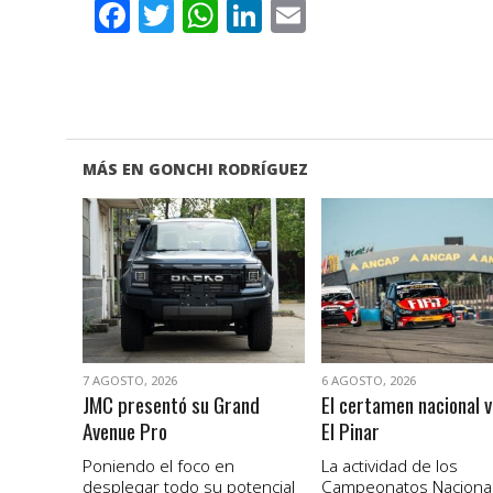
Facebook
Twitter
WhatsApp
LinkedIn
Email
MÁS EN GONCHI RODRÍGUEZ
VER NOTA
VER NOTA
7 AGOSTO, 2026
6 AGOSTO, 2026
JMC presentó su Grand
El certamen nacional v
Avenue Pro
El Pinar
Poniendo el foco en
La actividad de los
desplegar todo su potencial
Campeonatos Naciona