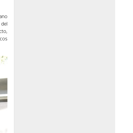
mano
 del
cto,
scos