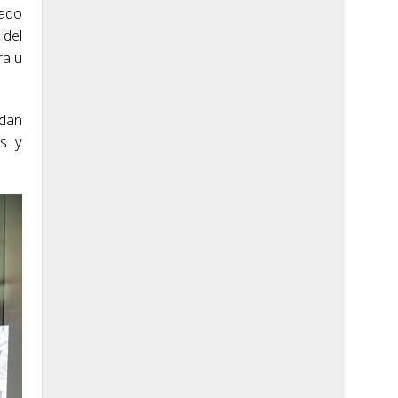
tado
 del
ra u
edan
os y