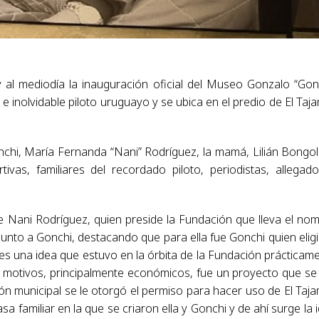
 al mediodía la inauguración oficial del Museo Gonzalo “Gon
 inolvidable piloto uruguayo y se ubica en el predio de El Taj
chi, María Fernanda “Nani” Rodríguez, la mamá, Lilián Bongol
ivas, familiares del recordado piloto, periodistas, allegad
e Nani Rodríguez, quien preside la Fundación que lleva el no
nto a Gonchi, destacando que para ella fue Gonchi quien eligi
s una idea que estuvo en la órbita de la Fundación prácticam
os motivos, principalmente económicos, fue un proyecto que se
ón municipal se le otorgó el permiso para hacer uso de El Taja
a familiar en la que se criaron ella y Gonchi y de ahí surge la 