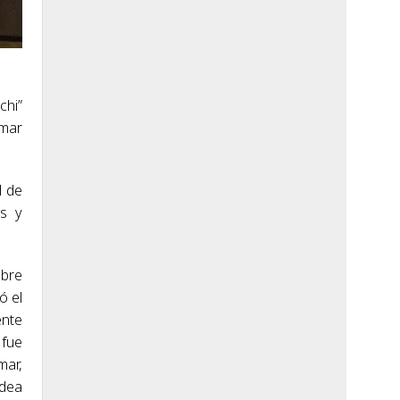
chi”
amar
l de
os y
mbre
ó el
ente
 fue
mar,
idea