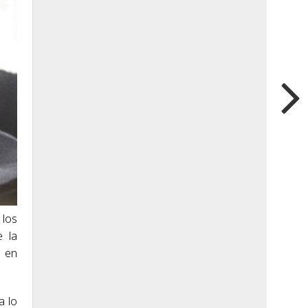
 los
e la
s en
a lo