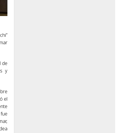
chi”
amar
l de
os y
mbre
ó el
ente
 fue
mar,
idea