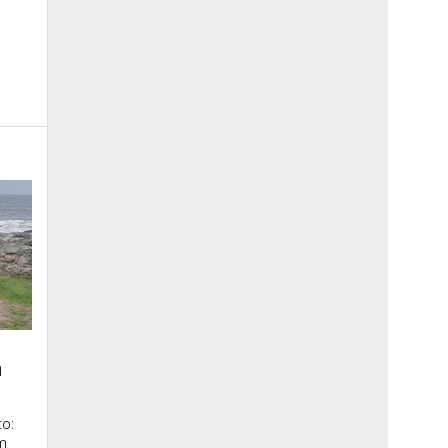
a
o:
m