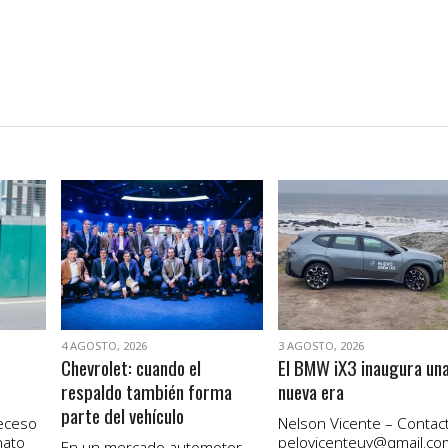
VER NOTA
VER NOTA
4 AGOSTO, 2026
3 AGOSTO, 2026
Chevrolet: cuando el
El BMW iX3 inaugura un
respaldo también forma
nueva era
parte del vehículo
receso
Nelson Vicente – Contact
nato
pelovicenteuy@gmail.co
En un mercado automotor