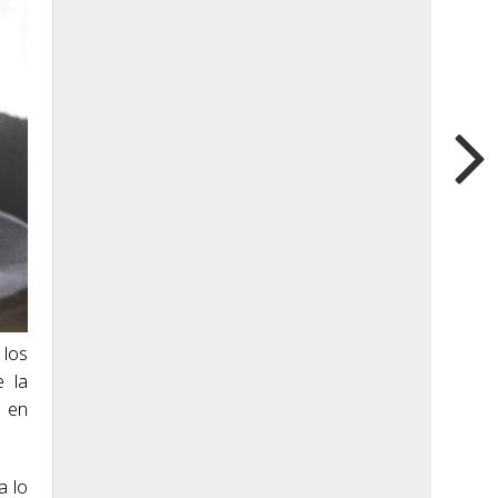
 los
e la
s en
a lo