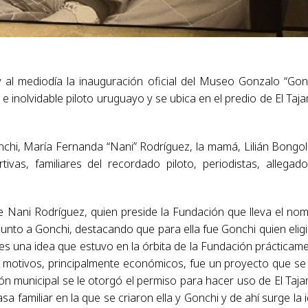
 al mediodía la inauguración oficial del Museo Gonzalo “Gon
 inolvidable piloto uruguayo y se ubica en el predio de El Taj
chi, María Fernanda “Nani” Rodríguez, la mamá, Lilián Bongol
ivas, familiares del recordado piloto, periodistas, allegad
e Nani Rodríguez, quien preside la Fundación que lleva el no
nto a Gonchi, destacando que para ella fue Gonchi quien eligi
s una idea que estuvo en la órbita de la Fundación prácticam
os motivos, principalmente económicos, fue un proyecto que se
ón municipal se le otorgó el permiso para hacer uso de El Taja
a familiar en la que se criaron ella y Gonchi y de ahí surge la 