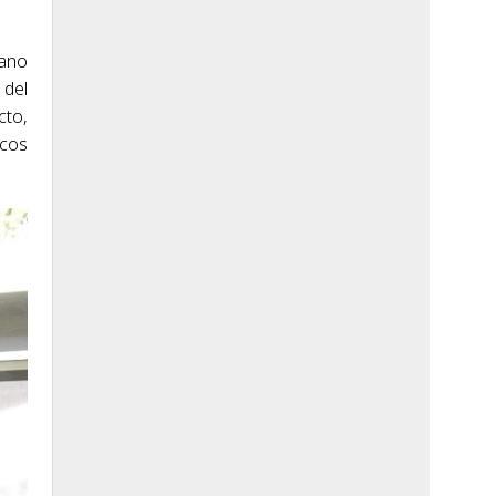
mano
 del
cto,
scos