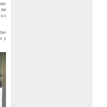
tado
 del
ra u
edan
os y