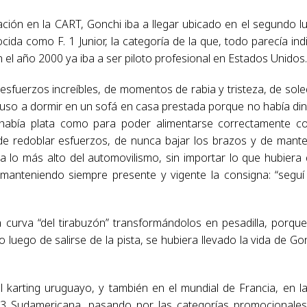
ción en la CART, Gonchi iba a llegar ubicado en el segundo l
a como F. 1 Junior, la categoría de la que, todo parecía indi
n el año 2000 ya iba a ser piloto profesional en Estados Unidos
 esfuerzos increíbles, de momentos de rabia y tristeza, de sol
cluso a dormir en un sofá en casa prestada porque no había di
 había plata como para poder alimentarse correctamente 
e redoblar esfuerzos, de nunca bajar los brazos y de mant
r a lo más alto del automovilismo, sin importar lo que hubiera
s, manteniendo siempre presente y vigente la consigna: “seguí
curva “del tirabuzón” transformándolos en pesadilla, porqu
o luego de salirse de la pista, se hubiera llevado la vida de Go
 karting uruguayo, y también en el mundial de Francia, en l
3 Sudamericana, pasando por las categorías promocionale