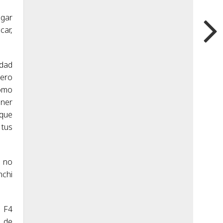
ugar
car,
.
edad
nero
como
ener
 que
 tus
e no
nchi
a F4
s de