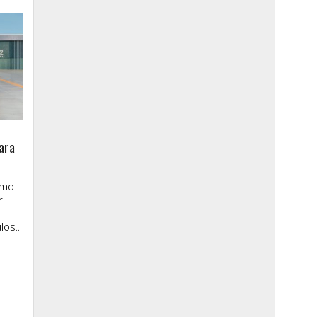
ara
imo
r
os...