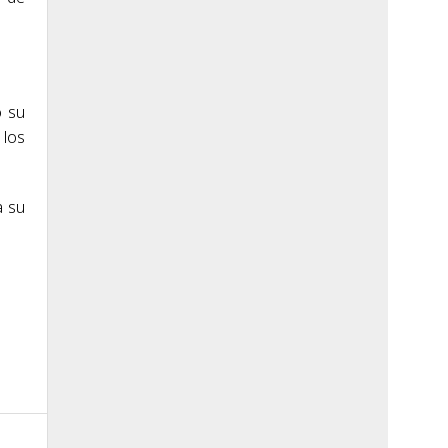
o su
 los
a su