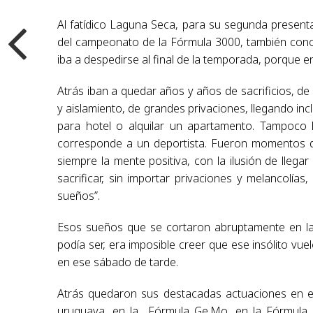
Al fatídico Laguna Seca, para su segunda presenta
del campeonato de la Fórmula 3000, también conocid
iba a despedirse al final de la temporada, porque e
Atrás iban a quedar años y años de sacrificios, de
y aislamiento, de grandes privaciones, llegando in
para hotel o alquilar un apartamento. Tampoco
corresponde a un deportista. Fueron momentos d
siempre la mente positiva, con la ilusión de llega
sacrificar, sin importar privaciones y melancolía
sueños”.
Esos sueños que se cortaron abruptamente en la 
podía ser, era imposible creer que ese insólito vuel
en ese sábado de tarde.
Atrás quedaron sus destacadas actuaciones en el
uruguaya, en la Fórmula Ge.Mo, en la Fórmula 