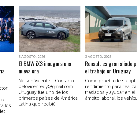
VER NOTA
VER NOTA
3 AGOSTO, 2026
3 AGOSTO, 2026
El BMW iX3 inaugura una
Renault es gran aliado p
ma
nueva era
el trabajo en Uruguay
Nelson Vicente – Contacto:
Como prueba de su ópt
pelovicenteuy@gmail.com
rendimiento para realiza
otor
Uruguay fue uno de los
traslados y ayudar en el
primeros países de América
ámbito laboral, los vehícul
ece
Latina que recibió...
ra los
let