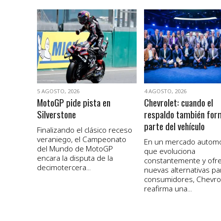
VER NOTA
VER NOTA
5 AGOSTO, 2026
4 AGOSTO, 2026
MotoGP pide pista en
Chevrolet: cuando el
Silverstone
respaldo también for
parte del vehículo
Finalizando el clásico receso
veraniego, el Campeonato
En un mercado autom
del Mundo de MotoGP
que evoluciona
encara la disputa de la
constantemente y ofr
decimotercera...
nuevas alternativas pa
consumidores, Chevro
reafirma una...