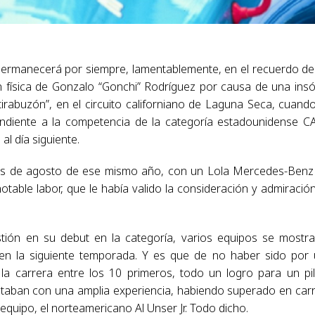
ermanecerá por siempre, lamentablemente, en el recuerdo de
 física de Gonzalo “Gonchi” Rodríguez por causa de una insól
el tirabuzón”, en el circuito californiano de Laguna Seca, cuand
ndiente a la competencia de la categoría estadounidense C
al día siguiente.
es de agosto de ese mismo año, con un Lola Mercedes-Benz
otable labor, que le había valido la consideración y admiració
tión en su debut en la categoría, varios equipos se mostr
 en la siguiente temporada. Y es que de no haber sido por
la carrera entre los 10 primeros, todo un logro para un pi
ontaban con una amplia experiencia, habiendo superado en car
uipo, el norteamericano Al Unser Jr. Todo dicho.