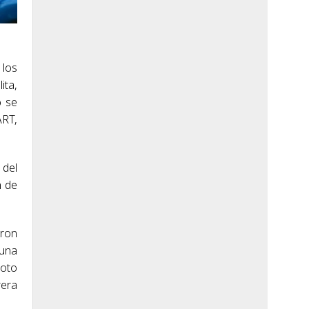
 los
ita,
o se
ART,
 del
n de
aron
 una
loto
rera