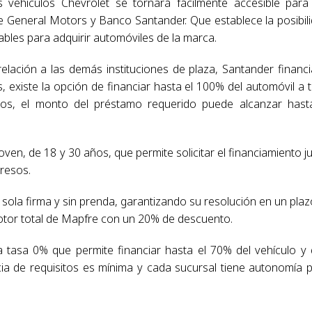
 vehículos Chevrolet se tornará fácilmente accesible para
re General Motors y Banco Santander. Que establece la posibil
ables para adquirir automóviles de la marca.
elación a las demás instituciones de plaza, Santander financi
 existe la opción de financiar hasta el 100% del automóvil a 
sos, el monto del préstamo requerido puede alcanzar hast
oven, de 18 y 30 años, que permite solicitar el financiamiento j
resos.
a sola firma y sin prenda, garantizando
su resolución en un plaz
otor
total de Mapfre con un 20% de descuento.
a tasa 0% que permite financiar hasta el 70% del
vehículo y
ia de requisitos
es mínima y cada sucursal tiene autonomía 