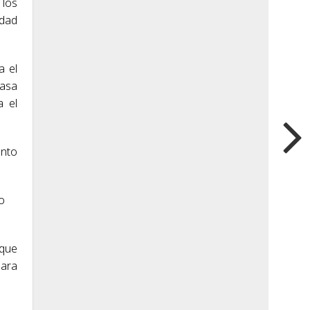
 los
idad
a el
tasa
a el
unto
o
 que
para