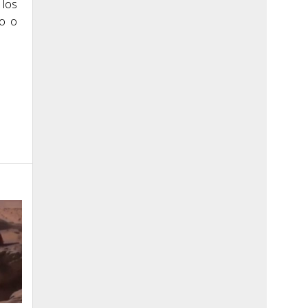
 los
to o