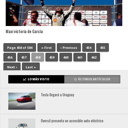
Maxi victoria de García
Page 458 of 584
« First
‹ Previous
454
455
456
457
458
459
460
461
462
Next ›
Last »
LO MÁS VISTO
ÚLTIMOS ARTÍCULOS
Tesla llegará a Uruguay
Oversil presenta un accesible auto eléctrico