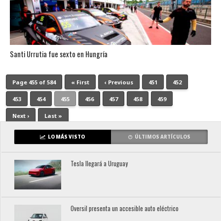
Santi Urrutia fue sexto en Hungría
Page 455 of 584
« First
‹ Previous
451
452
453
454
455
456
457
458
459
Next ›
Last »
LO MÁS VISTO
ÚLTIMOS ARTÍCULOS
Tesla llegará a Uruguay
Oversil presenta un accesible auto eléctrico