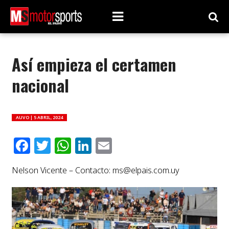
Así empieza el certamen
nacional
AUVO |
5 ABRIL, 2024
Facebook
Twitter
WhatsApp
LinkedIn
Email
Nelson Vicente – Contacto:
ms@elpais.com.uy