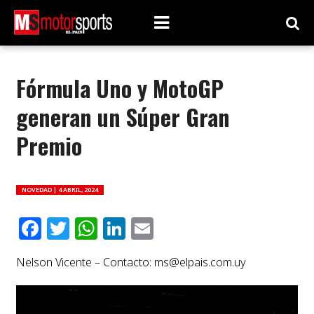
Fórmula Uno y MotoGP
generan un Súper Gran
Premio
NOVEDAD |
4 ABRIL, 2024
Facebook
Twitter
WhatsApp
LinkedIn
Email
Nelson Vicente – Contacto:
ms@elpais.com.uy