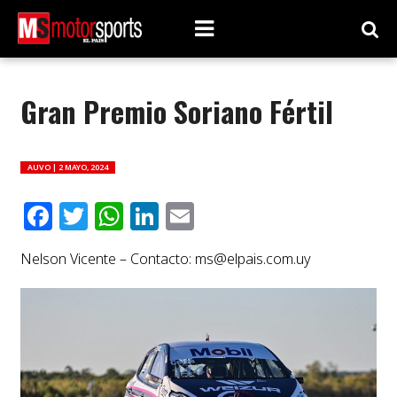
Gran Premio Soriano Fértil
AUVO |
2 MAYO, 2024
Facebook
Twitter
WhatsApp
LinkedIn
Email
Nelson Vicente – Contacto:
ms@elpais.com.uy