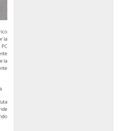
rico
r la
o PC
ente
e la
ente
a.
Ruta
onde
ando