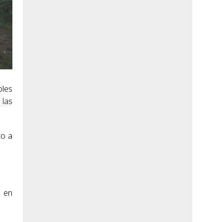
bles
 las
to a
, en