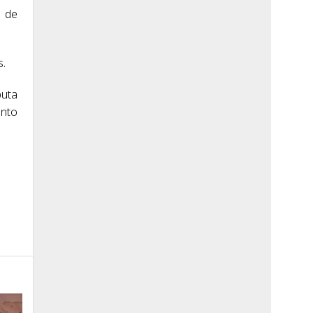
o de
s.
puta
unto