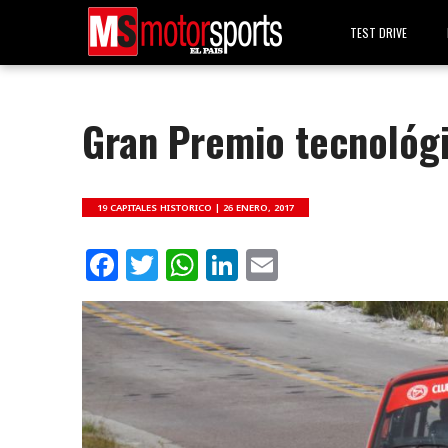
TEST DRIVE
Gran Premio tecnológ
19 CAPITALES HISTORICO |
26 ENERO, 2017
Facebook
Twitter
WhatsApp
LinkedIn
Email