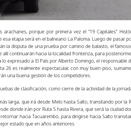
 arachanes, porque por primera vez el “19 Capitales” Histó
de esa etapa será en el balneario La Paloma. Luego de pasar po
rán la disputa de una prueba por camino de balasto, el famos
 allí continuarán hacia la localidad fronteriza, para posteriorm
 lo expresado a El País por Alberto Domingo, el responsable d
Ruta 26 es realmente espectacular, con muy buen piso, sumam
rán una buena gestión de los competidores.
uebas de clasificación, como cierre de la actividad de la jornad
a más larga, que irá desde Melo hasta Salto, transitando por la 
sde donde irán por Ruta 5 hasta Rivera, que será la ciudad d
 retornar hacia Tacuarembó, para dirigirse hacia Salto transit
ejor estado que en años anteriores.