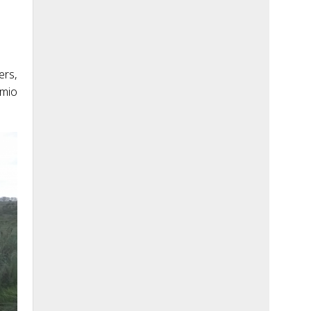
ers,
emio