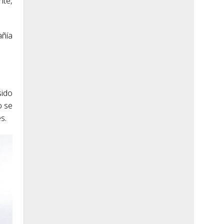
nte,
añía
sido
o se
s.