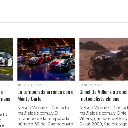
VER NOTA
VER NOTA
18 ENERO, 2022
3 ENERO, 2022
 el
La temporada arranca con el
Giniel De Villiers atropel
emana
Monte Carlo
motociclista chileno
Nelson Vicente – Contacto:
Nelson Vicente – Contact
ms@elpais.com.uy
El
ms@elpais.com.uy
Giniel
cto:
arranque de la temporada
Villiers, ganador del Rally
e
número 50 del Campeonato
Dakar 2009, fue protago
 el