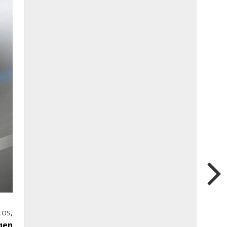
cos,
gen