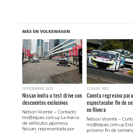
MÁS EN VOLKSWAGEN
VER NOTA
VER NOTA
18 DICIEMBRE, 2023
12 JULIO, 2022
Nissan invita a test drive con
Cuenta regresiva para
descuentos exclusivos
espectacular fin de s
en Rivera
Nelson Vicente – Contacto:
ms@elpais.com.uy
La marca
Nelson Vicente – Conta
de vehículos japonesa
ms@elpais.com.uy
Est
Nissan, representada por
próximo fin de semana