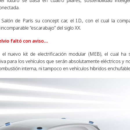
l futuro se basa en cuatro pilares, sostenibilidad intelige
onectada.
alón de París su concept car, el I.D., con el cual la comp
 incomparable “escarabajo” del siglo XX.
elvio faltó con aviso…
el nuevo kit de electrificación modular (MEB), el cual ha 
iva para los vehículos que serán absolutamente eléctricos y n
ombustión interna, ni tampoco en vehículos híbridos enchufable