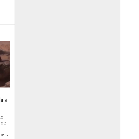
la a
o:
 de
nista