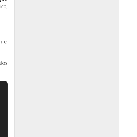
ica,
n el
ulos