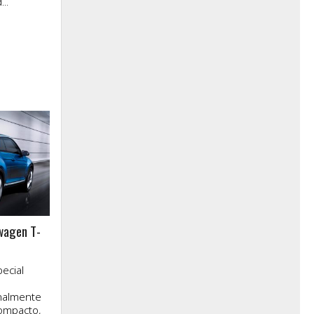
..
wagen T-
ecial
nalmente
ompacto,