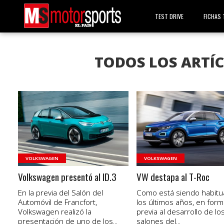
TEST DRIVE
FICHAS 
TODOS LOS ARTÍ
VER NOTA
VER NOTA
VOLKSWAGEN
VOLKSWAGEN
Volkswagen presentó al ID.3
VW destapa al T-Roc
En la previa del Salón del
Como está siendo habitu
Automóvil de Francfort,
los últimos años, en form
Volkswagen realizó la
previa al desarrollo de lo
presentación de uno de los...
salones del...