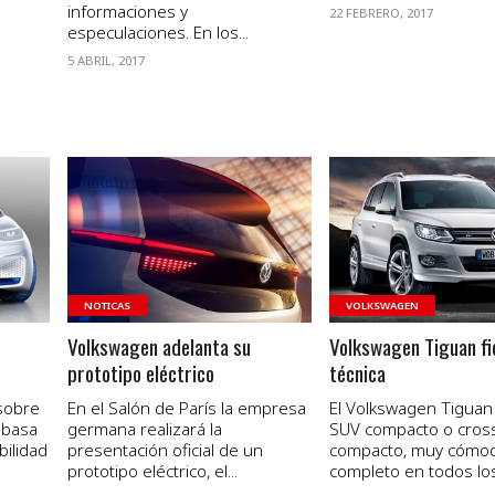
informaciones y
22 FEBRERO, 2017
especulaciones. En los...
5 ABRIL, 2017
VER NOTA
VER NOTA
NOTICAS
VOLKSWAGEN
Volkswagen adelanta su
Volkswagen Tiguan fi
prototipo eléctrico
técnica
sobre
En el Salón de París la empresa
El Volkswagen Tiguan
e basa
germana realizará la
SUV compacto o cross
bilidad
presentación oficial de un
compacto, muy cómo
prototipo eléctrico, el...
completo en todos los.