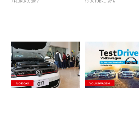
7 FEBRERO, 2017
10 OCTUBRE, 2016
VER NOTA
VER NOTA
NOTICAS
VOLKSWAGEN
Werner Bernheim realizó su
Werner Bernheim te invit
jornada de Test Drive
jornada de Test Drive
Durante todo el sábado se
Mañana sábado 23 de juli
realizó una intensa jornada de
a 16 hrs, Werner Bernhe
Test Drive en el local de
invita a probar todo...
Werner...
22 JULIO, 2016
25 JULIO, 2016