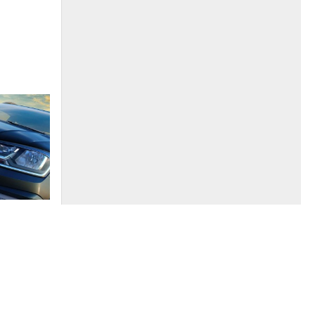
2017
s tomando
al del
 Gol, la