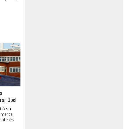
ma
rar Opel
tió su
a marca
ente es