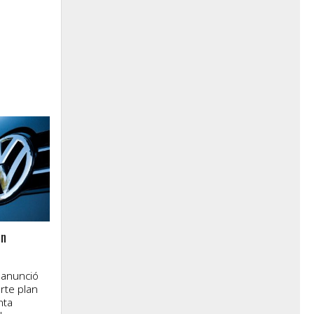
en
 anunció
rte plan
nta