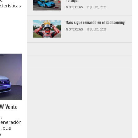
Portugal
cterísticas
NOTICIAS
11 JULIO, 2026
Marc sigue reinando en el Sachsenring
NOTICIAS
13 JULIO, 2026
VW Vento
.,
generación
, que
s