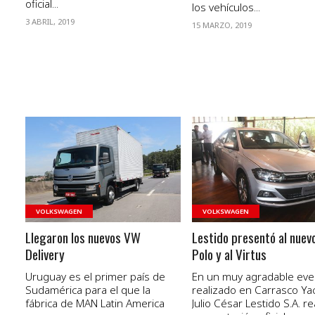
oficial...
los vehículos...
3 ABRIL, 2019
15 MARZO, 2019
VER NOTA
VER NOTA
VOLKSWAGEN
VOLKSWAGEN
Llegaron los nuevos VW
Lestido presentó al nue
Delivery
Polo y al Virtus
Uruguay es el primer país de
En un muy agradable eve
Sudamérica para el que la
realizado en Carrasco Yac
fábrica de MAN Latin America
Julio César Lestido S.A. rea