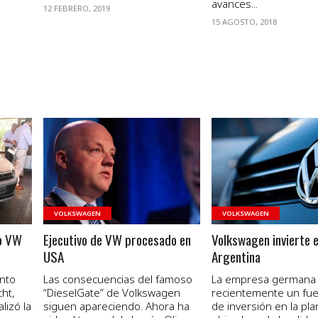
avances...
12 FEBRERO, 2019
15 AGOSTO, 2018
VER NOTA
VER NOTA
VOLKSWAGEN
VOLKSWAGEN
vo VW
Ejecutivo de VW procesado en
Volkswagen invierte 
USA
Argentina
nto
Las consecuencias del famoso
La empresa germana
ht,
“DieselGate” de Volkswagen
recientemente un fue
lizó la
siguen apareciendo. Ahora ha
de inversión en la pla