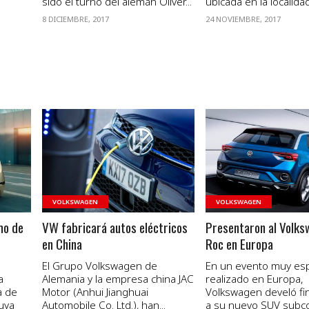
sido el turno del alemán Oliver...
ubicada en la localidad.
8 DICIEMBRE, 2017
24 NOVIEMBRE, 2017
VER NOTA
VER NOTA
VOLKSWAGEN
VOLKSWAGEN
mo de
VW fabricará autos eléctricos
Presentaron al Volks
en China
Roc en Europa
El Grupo Volkswagen de
En un evento muy esp
a
Alemania y la empresa china JAC
realizado en Europa,
a de
Motor (Anhui Jianghuai
Volkswagen develó fi
cuya
Automobile Co. Ltd.), han...
a su nuevo SUV subc