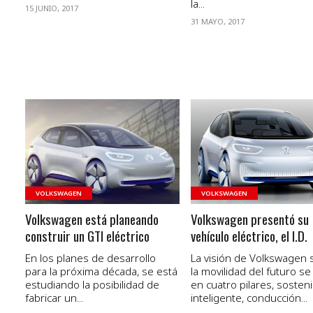
la...
15 JUNIO, 2017
31 MAYO, 2017
VER NOTA
VER NOTA
VOLKSWAGEN
VOLKSWAGEN
Volkswagen está planeando
Volkswagen presentó su
construir un GTI eléctrico
vehículo eléctrico, el I.D.
En los planes de desarrollo
La visión de Volkswagen 
para la próxima década, se está
la movilidad del futuro s
estudiando la posibilidad de
en cuatro pilares, sosteni
fabricar un...
inteligente, conducción...