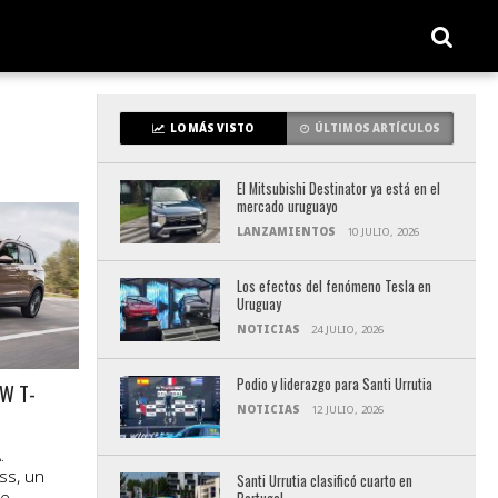
LO MÁS VISTO
ÚLTIMOS ARTÍCULOS
El Mitsubishi Destinator ya está en el
mercado uruguayo
LANZAMIENTOS
10 JULIO, 2026
Los efectos del fenómeno Tesla en
Uruguay
NOTICIAS
24 JULIO, 2026
Podio y liderazgo para Santi Urrutia
VW T-
NOTICIAS
12 JULIO, 2026
.
ss, un
Santi Urrutia clasificó cuarto en
ue