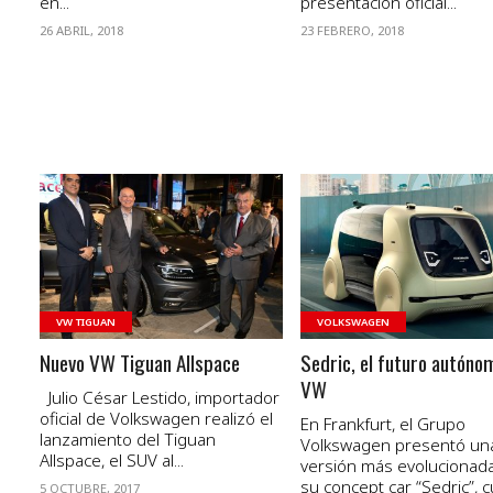
en...
presentación oficial...
26 ABRIL, 2018
23 FEBRERO, 2018
VER NOTA
VER NOTA
VW TIGUAN
VOLKSWAGEN
Nuevo VW Tiguan Allspace
Sedric, el futuro autóno
VW
Julio César Lestido, importador
oficial de Volkswagen realizó el
En Frankfurt, el Grupo
lanzamiento del Tiguan
Volkswagen presentó un
Allspace, el SUV al...
versión más evolucionad
su concept car “Sedric”, 
5 OCTUBRE, 2017