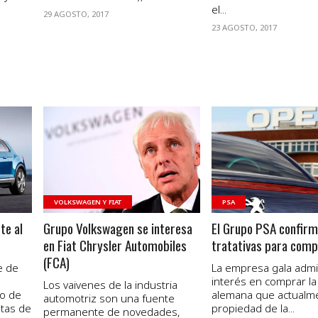
el...
29 AGOSTO, 2017
23 AGOSTO, 2017
VER NOTA
VER NOTA
VOLKSWAGEN Y FIAT
PSA
te al
Grupo Volkswagen se interesa
El Grupo PSA confir
en Fiat Chrysler Automobiles
tratativas para comp
(FCA)
e de
La empresa gala admi
interés en comprar l
Los vaivenes de la industria
so de
alemana que actualm
automotriz son una fuente
tas de
propiedad de la...
permanente de novedades,