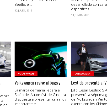
Beetle, el...
desarrollado con cara
específicas...
12 JULIO, 2019
11 JUNIO, 2019
VER NOTA
VER NOTA
VOLKSWAGEN
VOLKSWAGEN
a
Volkswagen revive al buggy
Lestido presentó al 
La marca germana llegará al
Julio César Lestido S.A
Salón del Automóvil de Ginebra
presentó la séptima 
avanza
dispuesta a presentar una muy
del Volkswagen Vento
la
importante e...
cuenta con los último
ón de