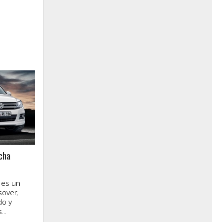
cha
 es un
over,
do y
..