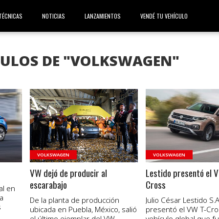
TÉCNICAS
NOTICIAS
LANZAMIENTOS
VENDÉ TU VEHÍCULO
CULOS DE "VOLKSWAGEN"
VER NOTA
VER NOTA
VOLKSWAGEN
VOLKSWAGEN
VW dejó de producir al
Lestido presentó el 
escarabajo
Cross
al en
a
De la planta de producción
Julio César Lestido S.A
s
ubicada en Puebla, México, salió
presentó el VW T-Cro
el último ejemplar del VW
vehículo global que f