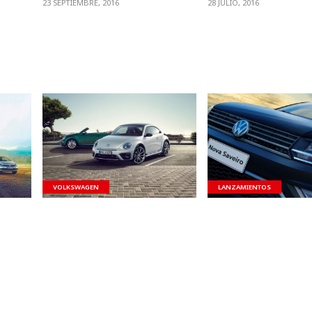
23 SEPTIEMBRE, 2016
28 JULIO, 2016
VER NOTA
VER NOTA
VOLKSWAGEN
LANZAMIENTOS
a a su
Volkswagen Beetle y sus
Volkswagen Saveiro 
nuevos cambios
Luego de varios año
de base la parte front
o de 9
El Volkswagen Beetle o como
tradicional Volkswagen
im te
es llamado comúnmente
nueva Saveiro...
‘Escarabajo”, recibió varios
cambios sutiles que le brindan
31 MAYO, 2016
a...