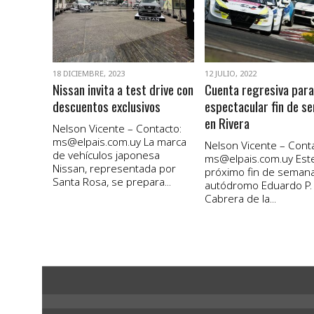
18 DICIEMBRE, 2023
12 JULIO, 2022
Nissan invita a test drive con
Cuenta regresiva para
descuentos exclusivos
espectacular fin de s
en Rivera
Nelson Vicente – Contacto:
ms@elpais.com.uy
La marca
Nelson Vicente – Conta
de vehículos japonesa
ms@elpais.com.uy
Est
Nissan, representada por
próximo fin de semana
Santa Rosa, se prepara...
autódromo Eduardo P.
Cabrera de la...