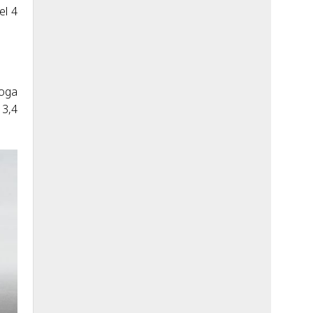
el 4
roga
 3,4