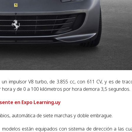
un impulsor V8 turbo, de 3.855 cc, con 611 CV, y es de trac
or hora y de 0 a 100 kilómetros por hora demora 3,5 segundos.
sente en Expo Learning.uy
mbios, automática de siete marchas y doble embrague.
modelos están equipados con sistema de dirección a las cu