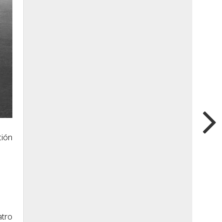
ción
atro