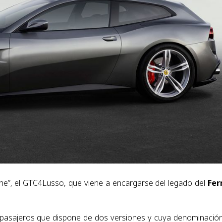
e”, el GTC4Lusso, que viene a encargarse del legado del
Fer
 pasajeros que dispone de dos versiones y cuya denominació