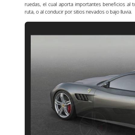
ruedas, el cual aporta importantes beneficios al 
ruta, o al conducir por sitios nevados o bajo lluvia.