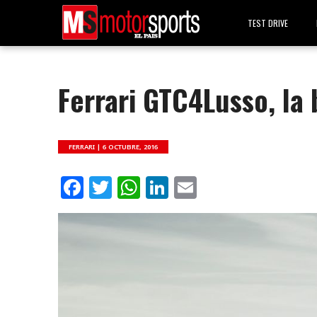
TEST DRIVE
Ferrari GTC4Lusso, la 
FERRARI |
6 OCTUBRE, 2016
Facebook
Twitter
WhatsApp
LinkedIn
Email