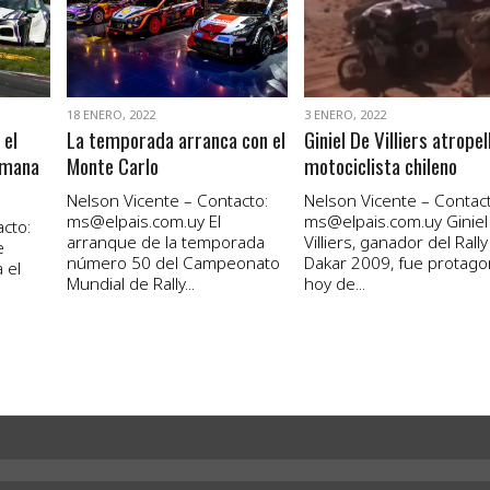
18 ENERO, 2022
3 ENERO, 2022
 el
La temporada arranca con el
Giniel De Villiers atropel
emana
Monte Carlo
motociclista chileno
Nelson Vicente – Contacto:
Nelson Vicente – Contact
ms@elpais.com.uy
El
ms@elpais.com.uy
Giniel
cto:
arranque de la temporada
Villiers, ganador del Rally
e
número 50 del Campeonato
Dakar 2009, fue protago
 el
Mundial de Rally...
hoy de...