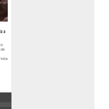
la a
o:
 de
nista