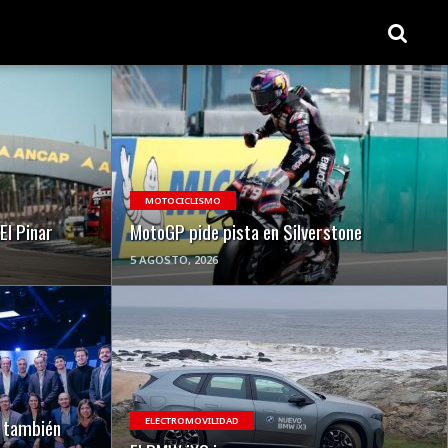
VER NOTA
MOTOCICLISMO
El Pinar
MotoGP pide pista en Silverstone
5 AGOSTO, 2026
VER NOTA
o también
ELECTROMOVILIDAD