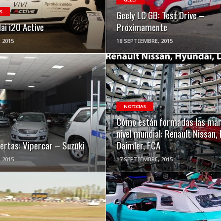
Geely LC GB: Test Drive –
S
ai i20 Active
Próximamente
 2015
18 SEPTIEMBRE, 2015
VER NOTA
VER NOTA
NOTICIAS
Cómo están formadas las mar
nivel mundial: Renault Nissan,
ertas: Vipercar – Suzuki
Daimler, FCA
 2015
17 SEPTIEMBRE, 2015
VER NOTA
VER NOTA