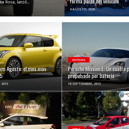
forma parte del vehículo
a Rosa, lanzó...
4 AGOSTO, 2026
VER NOTA
VER NOTA
NOTICIAS
km Agosto: el mes más
Porsche Mission E: Un cuatro 
15
propulsado por batería
 2015
18 SEPTIEMBRE, 2015
VER NOTA
VER NOTA
GEELY