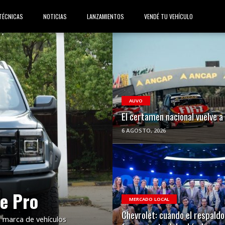
TÉCNICAS
NOTICIAS
LANZAMIENTOS
VENDÉ TU VEHÍCULO
VER NOTA
AUVO
El certamen nacional vuelve a 
6 AGOSTO, 2026
VER NOTA
e Pro
MERCADO LOCAL
Chevrolet: cuando el respald
a marca de vehículos