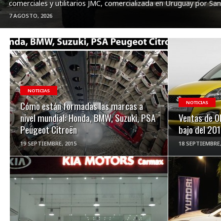
comerciales y utilitarios JMC, comercializada en Uruguay por Sant
7 AGOSTO, 2026
VER NOTA
NOTICIAS
Cómo están formadas las marcas a
NOTICIAS
nivel mundial: Honda, BMW, Suzuki, PSA
Ventas de 0
Peugeot Citroën
bajo del 20
19 SEPTIEMBRE, 2015
18 SEPTIEMBRE,
VER NOTA