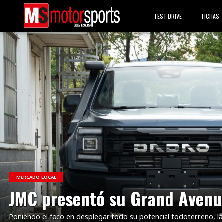
TEST DRIVE
FICHAS 
VER NOTA
MERCADO LOCAL
JMC presentó su Grand Avenu
Poniendo el foco en desplegar todo su potencial todoterreno, l