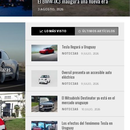
El BMW iX3 inaugura una nueva era
3 AGOSTO, 2026
LO MÁS VISTO
ÚLTIMOS ARTÍCULOS
Tesla llegará a Uruguay
NOTICIAS
9 JULIO, 2026
plazas
Oversil presenta un accesible auto
eléctrico
NOTICIAS
9 JULIO, 2026
El Mitsubishi Destinator ya está en el
mercado uruguayo
NOTICIAS
10 JULIO, 2026
Los efectos del fenómeno Tesla en
Uruguay