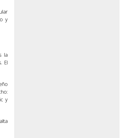
ular
ño y
s la
. El
seño
cho:
ic y
alta