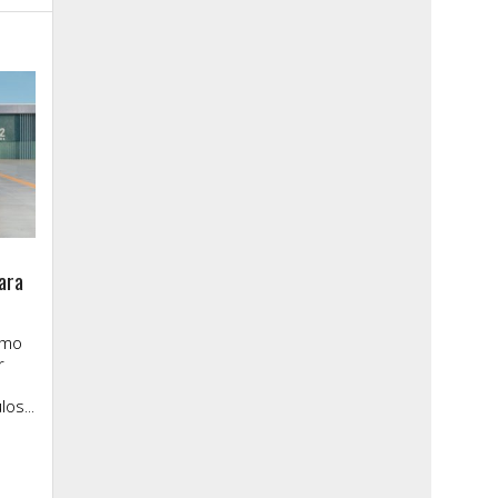
ara
imo
r
os...