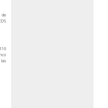
e de
 EDS
 110
inco
 las