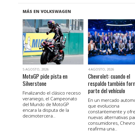
MÁS EN VOLKSWAGEN
VER NOTA
VER NOTA
5 AGOSTO, 2026
4 AGOSTO, 2026
MotoGP pide pista en
Chevrolet: cuando el
Silverstone
respaldo también for
parte del vehículo
Finalizando el clásico receso
veraniego, el Campeonato
En un mercado autom
del Mundo de MotoGP
que evoluciona
encara la disputa de la
constantemente y ofr
decimotercera...
nuevas alternativas pa
consumidores, Chevro
reafirma una...