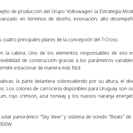
epto de producción del Grupo Volkswagen: la Estrategia Mod
vanzado en términos de diseño, innovación, alto desempe
os cuatro principales pilares de la concepción del T-Cross.
n la cabina. Uno de los elementos responsables de eso e
xibilidad de construcción gracias a los parámetros variables
permite estacionar de manera más fácil.
tivas: la parte delantera sobresaliendo por su altura, el di
ados. Los colores de carrocería disponibles para Uruguay son o
inum, rojo crimson, azul norway y los nuevos naranja energet
solar panorámico “Sky View” y sistema de sonido “Beats” de 
 300W.