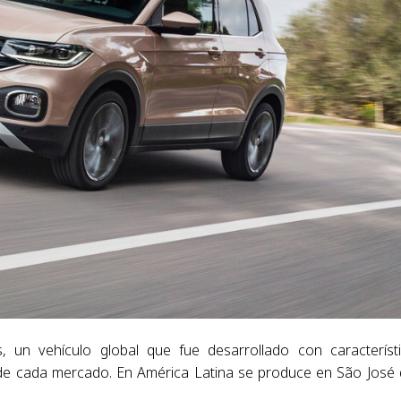
, un vehículo global que fue desarrollado con característ
s de cada mercado. En América Latina se produce en São José