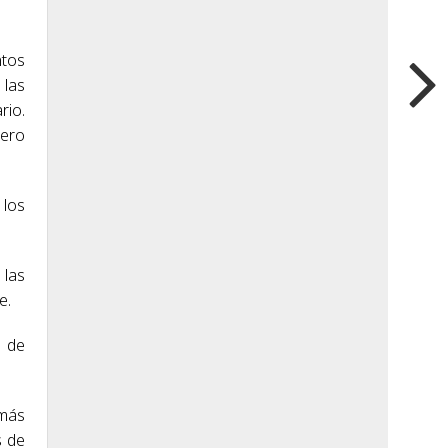
ntos
 las
rio.
lero
 los
 las
e.
a de
 más
s de