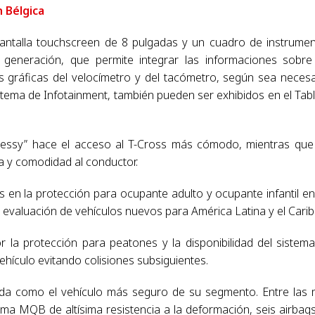
n Bélgica
pantalla touchscreen de 8 pulgadas y un cuadro de instrume
ma generación, que permite integrar las informaciones sobre
s gráficas del velocímetro y del tacómetro, según sea necesa
istema de Infotainment, también pueden ser exhibidos en el Tab
Kessy” hace el acceso al T-Cross más cómodo, mientras que
a y comodidad al conductor.
s en la protección para ocupante adulto y ocupante infantil en
evaluación de vehículos nuevos para América Latina y el Carib
 la protección para peatones y la disponibilidad del sistem
vehículo evitando colisiones subsiguientes.
lida como el vehículo más seguro de su segmento. Entre las
rma MQB de altísima resistencia a la deformación, seis airbag