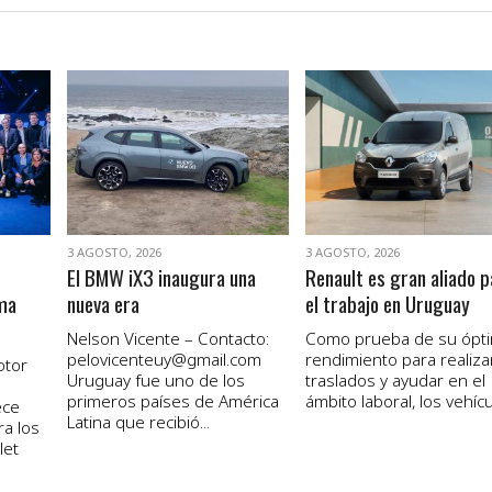
VER NOTA
VER NOTA
3 AGOSTO, 2026
3 AGOSTO, 2026
El BMW iX3 inaugura una
Renault es gran aliado p
ma
nueva era
el trabajo en Uruguay
Nelson Vicente – Contacto:
Como prueba de su ópt
pelovicenteuy@gmail.com
rendimiento para realiza
otor
Uruguay fue uno de los
traslados y ayudar en el
primeros países de América
ámbito laboral, los vehícul
ece
Latina que recibió...
ra los
let