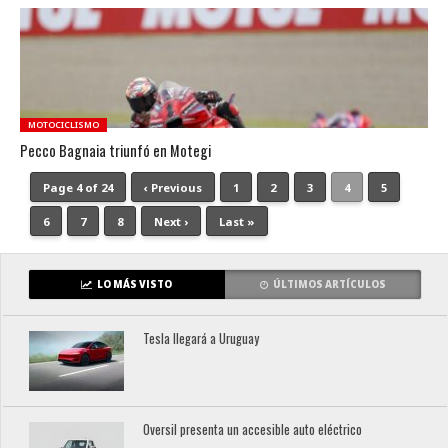
MOTOCICLISMO
Pecco Bagnaia triunfó en Motegi
Page 4 of 24
‹ Previous
1
2
3
4
5
6
7
8
Next ›
Last »
LO MÁS VISTO
ÚLTIMOS ARTÍCULOS
Tesla llegará a Uruguay
Oversil presenta un accesible auto eléctrico