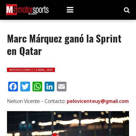
Marc Márquez ganó la Sprint
en Qatar
MOTOCICLISMO |
12 ABRIL, 2025
Facebook
Twitter
WhatsApp
LinkedIn
Email
Nelson Vicente – Contacto:
pelovicenteuy@gmail.com