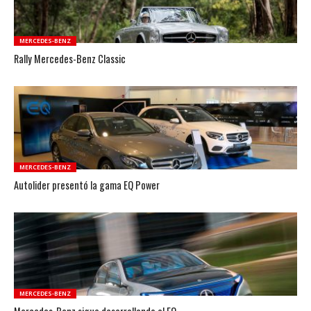
MERCEDES-BENZ
Rally Mercedes-Benz Classic
MERCEDES-BENZ
Autolider presentó la gama EQ Power
MERCEDES-BENZ