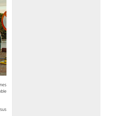
ones
oble
 sus