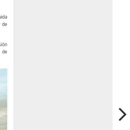
uida
r de
sión
a de