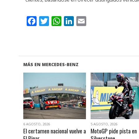
Facebook
Twitter
WhatsApp
LinkedIn
Email
MÁS EN MERCEDES-BENZ
VER NOTA
VER NOTA
6 AGOSTO, 2026
5 AGOSTO, 2026
El certamen nacional vuelve a
MotoGP pide pista en
El Pinar
Silverstone