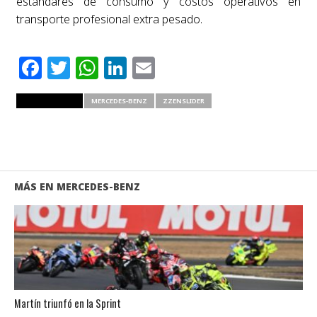
estándares de consumo y costos operativos en
transporte profesional extra pesado.
Facebook
Twitter
WhatsApp
LinkedIn
Email
RELATED ITEMS
MERCEDES-BENZ
ZZENSLIDER
MÁS EN MERCEDES-BENZ
Martín triunfó en la Sprint