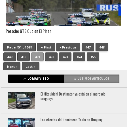
Porsche GT3 Cup en El Pinar
Page 451 of 584
« First
‹ Previous
447
448
449
450
451
452
453
454
455
Next ›
Last »
LO MÁS VISTO
ÚLTIMOS ARTÍCULOS
El Mitsubishi Destinator ya está en el mercado
uruguayo
Los efectos del fenómeno Tesla en Uruguay