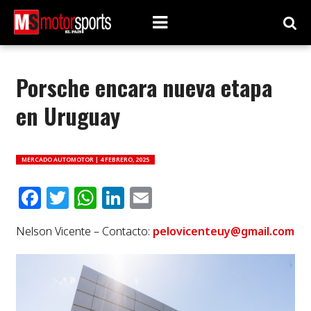
Porsche encara nueva etapa
en Uruguay
MERCADO AUTOMOTOR |
4 FEBRERO, 2025
Facebook
Twitter
WhatsApp
LinkedIn
Email
Nelson Vicente – Contacto:
pelovicenteuy@gmail.com