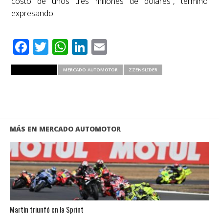
costo de unos tres millones de dólares”, terminó
expresando.
Facebook
Twitter
WhatsApp
LinkedIn
Email
RELATED ITEMS
MERCADO AUTOMOTOR
ZZENSLIDER
MÁS EN MERCADO AUTOMOTOR
Martín triunfó en la Sprint