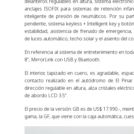
delanteros regulables en altura, sistema electrón
anclajes ISOFIX para sistemas de retención infa
inteligente de presión de neumáticos. Por su pa
pendiente, sistema keyless + Intelligent key y bot
estabilidad, asistencia de frenado de emergencia,
de luces automático, techo solar y el asiento del c
En referencia al sistema de entretenimiento en toda
8”, MirrorLink con USB y Bluetooth.
El interior, tapizado en cuero, es agradable, es
contacto realizado en el autódromo de El Pinar.
dirección regulable en altura, alza cristales eléc
de abordo LCD 3.5”.
El precio de la versión GB es de US$ 17.990.-, mien
gama, la GF, que viene con la caja automática, cues