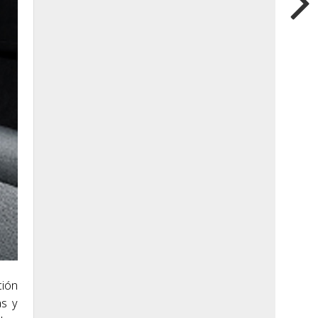
ción
as y