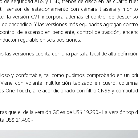
ico de seguridad ABS y EBD, frenos de disco en las cuatro rue
ntil, sensor de estacionamiento con cámara trasera y monit
rte, la versión CVT incorpora además el control de descens
ón de encendido. Y las versiones más equipadas agregan contro
 control de ascenso en pendiente, control de tracción, encen
onductor regulable en seis posiciones.
s las versiones cuenta con una pantalla táctil de alta definició
pacioso y confortable, tal como pudimos comprobarlo en un pr
 Viene con volante multifunción tapizado en cuero, column
tricos One Touch, aire acondicionado con filtro CN95 y computa
tras que el de la versión GC es de US$ 19.290.- La versión top d
ta US$ 21.490.-