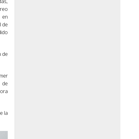
das,
oreo
o en
l de
dido
n de
imer
a de
dora
e la