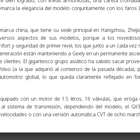
te bien logrado, con líneas armoniosas, una careta cromad
remarca la elegancia del modelo conjuntamente con los faros
 marca china, que tiene su sede principal en Hangzhou, Zheji
iversos aspectos de sus modelos, porque a los novedoso
ort y seguridad de primer nivel, los que junto a un cada vez
 generación están manteniendo a Geely en un permanente asc
de clientes. El gigantesco grupo asiático ha sabido sacar prov
olvo (a la que adquirió al comienzo de la pasada década), 
automotriz global, lo que queda claramente reflejado en f
equipado con un motor de 1.5 litros, 16 válvulas, que eroga
al sistema de transmisión, dependiendo del modelo, el GX
o velocidades o con una versión automática CVT de ocho marc