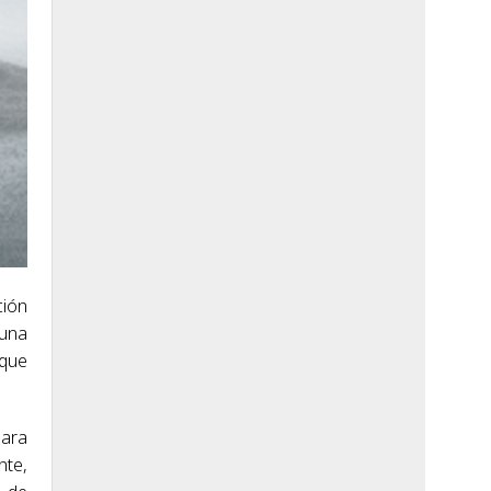
ción
 una
 que
para
nte,