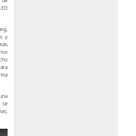
a de
 LED
ang,
s y
 más
enso
echo
para
orma
 una
3 se
has,