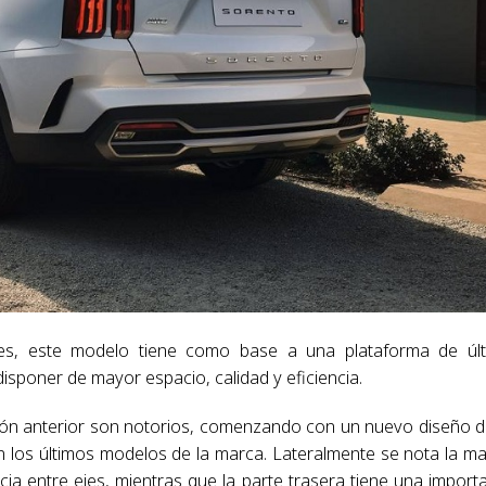
s, este modelo tiene como base a una plataforma de úl
sponer de mayor espacio, calidad y eficiencia.
sión anterior son notorios, comenzando con un nuevo diseño d
ca en los últimos modelos de la marca. Lateralmente se nota la m
ia entre ejes, mientras que la parte trasera tiene una import