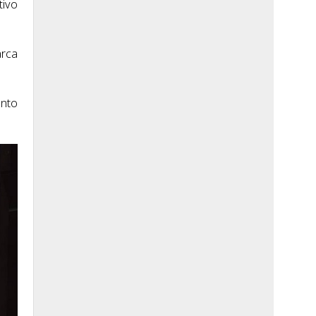
tivo
arca
unto