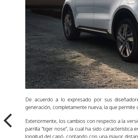
De acuerdo a lo expresado por sus diseñadore
generación, completamente nueva, la que permite di
Exteriormente, los cambios con respecto a la ver
parrilla “tiger nose”, la cual ha sido característi
longitud del capó, contando con una mayor distanc