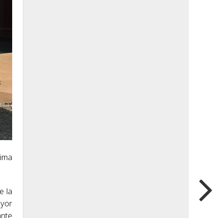
tima
e la
ayor
ante