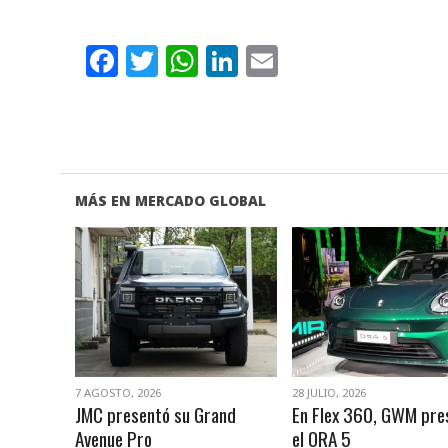
Facebook
Twitter
WhatsApp
LinkedIn
Email
MÁS EN MERCADO GLOBAL
VER NOTA
VER NOTA
7 AGOSTO, 2026
28 JULIO, 2026
JMC presentó su Grand
En Flex 360, GWM pre
Avenue Pro
el ORA 5