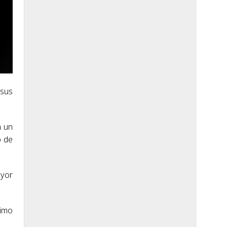
 sus
n un
o de
ayor
ximo