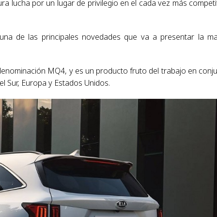
ra lucha por un lugar de privilegio en el cada vez más competi
una de las principales novedades que va a presentar la m
denominación MQ4, y es un producto fruto del trabajo en conj
el Sur, Europa y Estados Unidos.