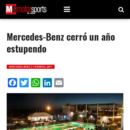
Mercedes-Benz cerró un año
estupendo
MERCEDES-BENZ |
19 ENERO, 2017
Facebook
Twitter
WhatsApp
LinkedIn
Email