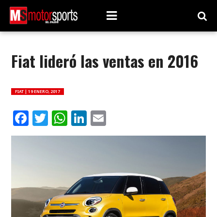
Fiat lideró las ventas en 2016
FIAT |
19 ENERO, 2017
Facebook
Twitter
WhatsApp
LinkedIn
Email