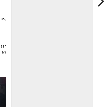
ros,
nzar
 en