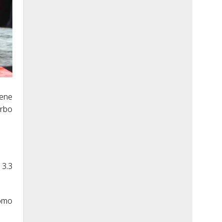
iene
urbo
 3.3
como