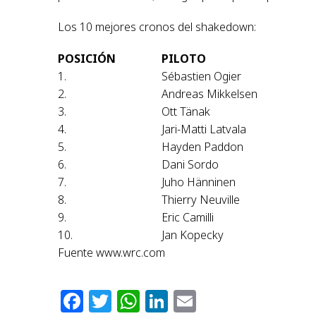
Los 10 mejores cronos del shakedown:
POSICIÓN
PILOTO
1.
Sébastien Ogier
2.
Andreas Mikkelsen
3.
Ott Tänak
4.
Jari-Matti Latvala
5.
Hayden Paddon
6.
Dani Sordo
7.
Juho Hänninen
8.
Thierry Neuville
9.
Eric Camilli
10.
Jan Kopecky
Fuente www.wrc.com
Facebook
Twitter
WhatsApp
LinkedIn
Email