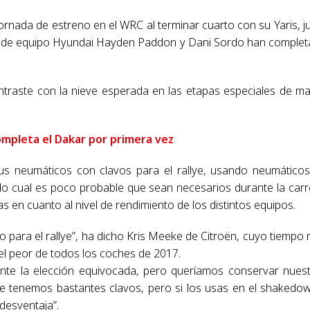
jornada de estreno en el WRC al terminar cuarto con su Yaris, j
 de equipo Hyundai Hayden Paddon y Dani Sordo han comple
ntraste con la nieve esperada en las etapas especiales de m
ompleta el Dakar por primera vez
us neumáticos con clavos para el rallye, usando neumático
lo cual es poco probable que sean necesarios durante la carr
en cuanto al nivel de rendimiento de los distintos equipos.
 para el rallye”, ha dicho Kris Meeke de Citroën, cuyo tiempo
el peor de todos los coches de 2017.
ente la elección equivocada, pero queríamos conservar nues
te tenemos bastantes clavos, pero si los usas en el shakedo
desventaja”.