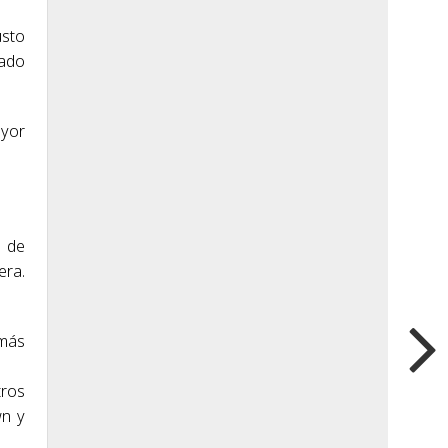
usto
tado
ayor
s de
era.
 más
tros
wn y