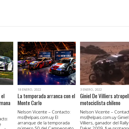
VER NOTA
VER NOTA
18 ENERO, 2022
3 ENERO, 2022
 el
La temporada arranca con el
Giniel De Villiers atropel
emana
Monte Carlo
motociclista chileno
Nelson Vicente – Contacto:
Nelson Vicente – Contact
ms@elpais.com.uy
El
ms@elpais.com.uy
Giniel
cto:
arranque de la temporada
Villiers, ganador del Rally
e
número 50 del Campeonato
Dakar 2009, fue protago