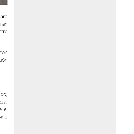
para
gran
ntre
 con
ción
ado,
eza,
e el
sino