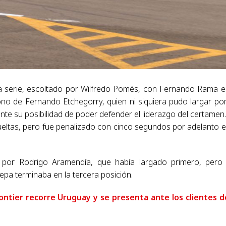
era serie, escoltado por Wilfredo Pomés, con Fernando Rama e
ono de Fernando Etchegorry, quien ni siquiera pudo largar po
te su posibilidad de poder defender el liderazgo del certamen
 vueltas, pero fue penalizado con cinco segundos por adelanto e
o por Rodrigo Aramendía, que había largado primero, pero
pa terminaba en la tercera posición.
ontier recorre Uruguay y se presenta ante los clientes d