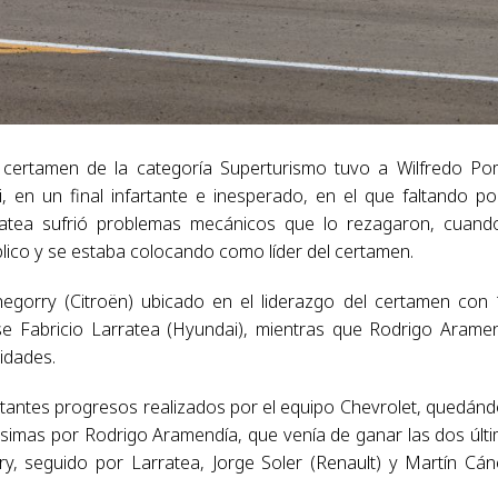
l certamen de la categoría Superturismo tuvo a Wilfredo P
, en un final infartante e inesperado, en el que faltando p
rratea sufrió problemas mecánicos que lo rezagaron, cuand
blico y se estaba colocando como líder del certamen.
egorry (Citroën) ubicado en el liderazgo del certamen con
nse Fabricio Larratea (Hyundai), mientras que Rodrigo Arame
idades.
ortantes progresos realizados por el equipo Chevrolet, quedán
ésimas por Rodrigo Aramendía, que venía de ganar las dos últ
ry, seguido por Larratea, Jorge Soler (Renault) y Martín Cá