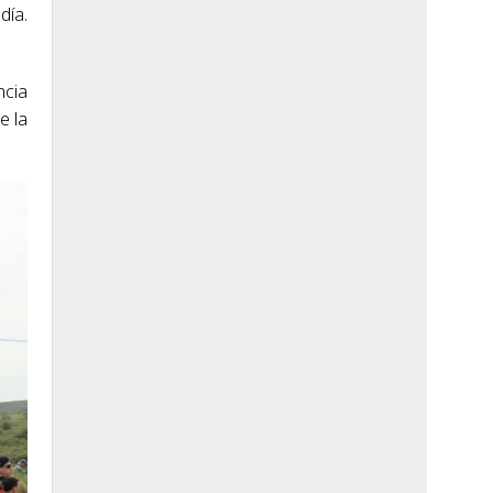
día.
ncia
e la