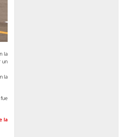
n la
r un
.
n la
 fue
e la