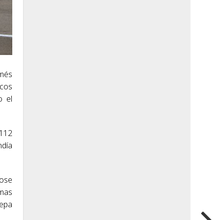
omés
ocos
o el
 112
ndía
dose
imas
nepa