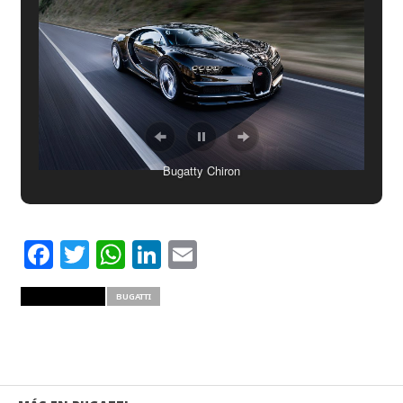
Bugatty Chiron
Facebook
Twitter
WhatsApp
LinkedIn
Email
RELATED ITEMS
BUGATTI