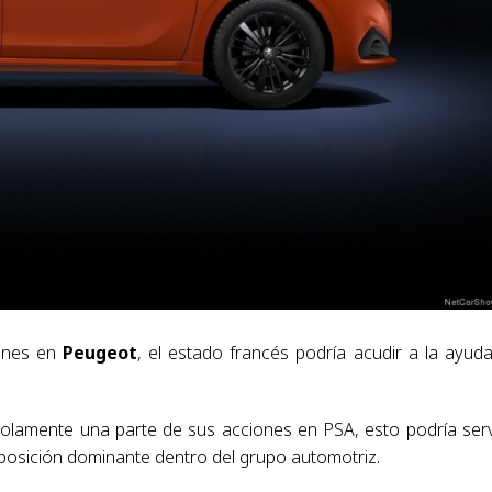
iones en
Peugeot
, el estado francés podría acudir a la ayud
solamente una parte de sus acciones en PSA, esto podría serv
posición dominante dentro del grupo automotriz.