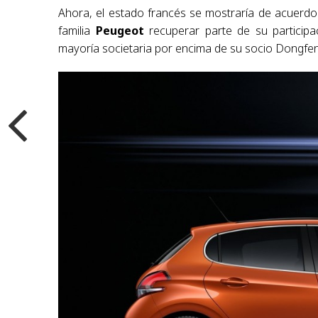
Ahora, el estado francés se mostraría de acuerdo e
familia
Peugeot
recuperar parte de su participa
mayoría societaria por encima de su socio Dongfen