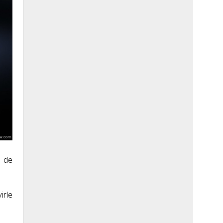
a de
irle