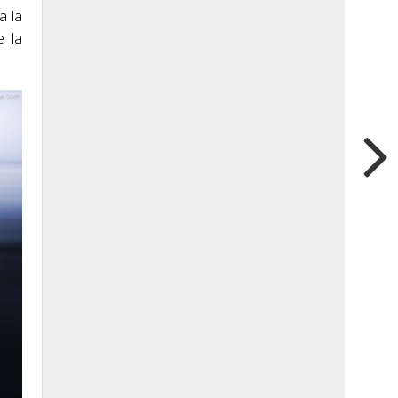
a la
e la