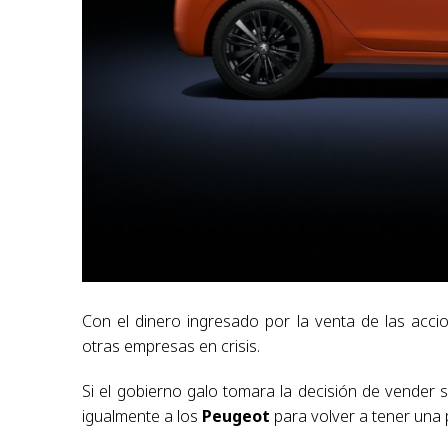
Con el dinero ingresado por la venta de las acc
otras empresas en crisis.
Si el gobierno galo tomara la decisión de vender 
igualmente a los
Peugeot
para volver a tener una 