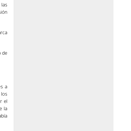
 las
sión
arca
o de
es a
 los
r el
e la
abía