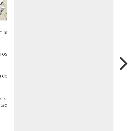
n la
eros
a de
a al
itad