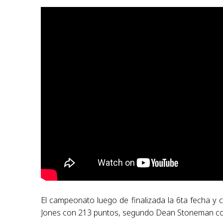
El campeonato luego de finalizada la 6ta fecha y 
Jones con 213 puntos, segundo Dean Stoneman con 