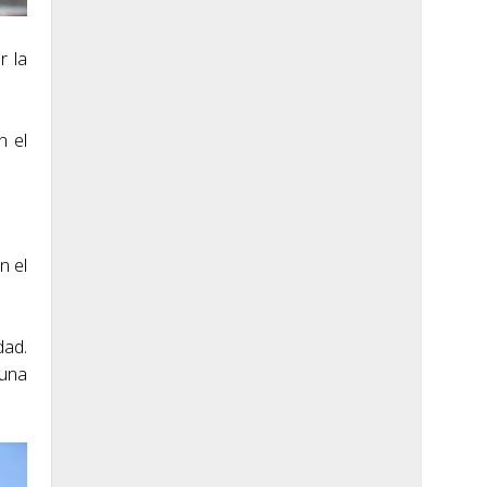
r la
n el
n el
dad.
 una