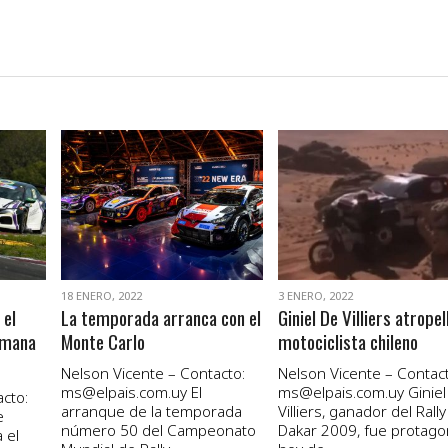
VER NOTA
VER NOTA
18 ENERO, 2022
3 ENERO, 2022
 el
La temporada arranca con el
Giniel De Villiers atropel
emana
Monte Carlo
motociclista chileno
Nelson Vicente – Contacto:
Nelson Vicente – Contact
ms@elpais.com.uy
El
ms@elpais.com.uy
Giniel
cto:
arranque de la temporada
Villiers, ganador del Rally
e
número 50 del Campeonato
Dakar 2009, fue protago
 el