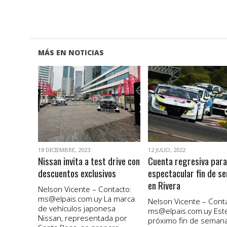
MÁS EN NOTICIAS
VER NOTA
VER NOTA
18 DICIEMBRE, 2023
12 JULIO, 2022
Nissan invita a test drive con
Cuenta regresiva para
descuentos exclusivos
espectacular fin de s
en Rivera
Nelson Vicente – Contacto:
ms@elpais.com.uy
La marca
Nelson Vicente – Conta
de vehículos japonesa
ms@elpais.com.uy
Est
Nissan, representada por
próximo fin de semana