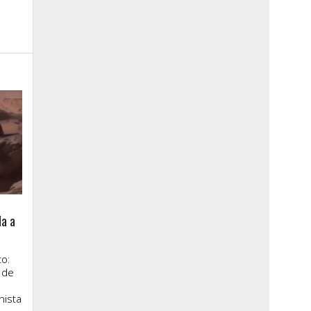
la a
o:
 de
nista