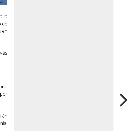
á la
o de
s en
avés
oría
(por
arán
nia.