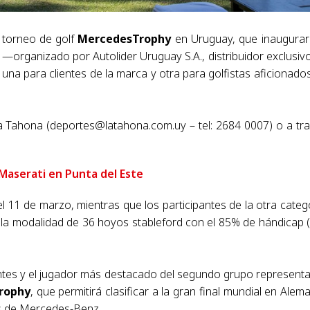
l torneo de golf
MercedesTrophy
en Uruguay, que inaugurar
organizado por Autolider Uruguay S.A., distribuidor exclusiv
na para clientes de la marca y otra para golfistas aficionado
La Tahona (
deportes@latahona.com.uy
– tel: 2684 0007) o a tr
Maserati en Punta del Este
 el 11 de marzo, mientras que los participantes de la otra categ
 la modalidad de 36 hoyos stableford con el 85% de hándicap 
ientes y el jugador más destacado del segundo grupo represent
rophy
, que permitirá clasificar a la gran final mundial en Alema
tes de Mercedes-Benz.