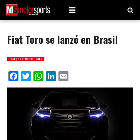
Fiat Toro se lanzó en Brasil
FIAT |
17 FEBRERO, 2016
Facebook
Twitter
WhatsApp
LinkedIn
Email