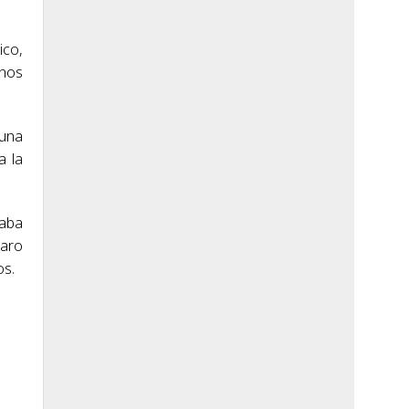
ico,
rnos
 una
a la
raba
 aro
os.