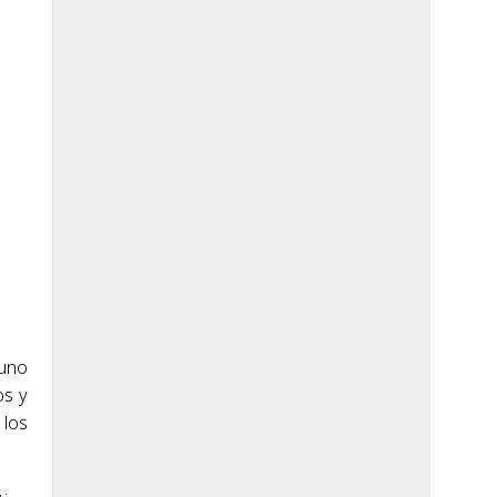
 uno
os y
 los