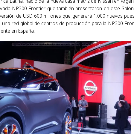
rica Latina, habló de la nueva casa matriz de Nissan en Argen
ovada NP300 Frontier que también presentaron en este Salón
inversión de USD 600 millones que generará 1.000 nuevos pue
a una red global de centros de producción para la NP300 Fron
mente en España.