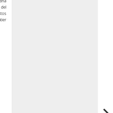
tina
 del
stos
tier