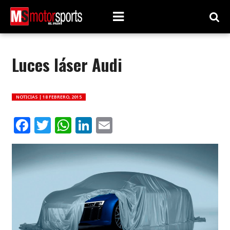
Luces láser Audi
NOTICIAS |
18 FEBRERO, 2015
Facebook
Twitter
WhatsApp
LinkedIn
Email