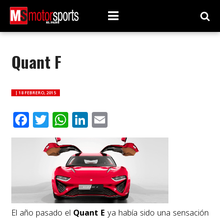
Quant F
|
18 FEBRERO, 2015
Facebook
Twitter
WhatsApp
LinkedIn
Email
El año pasado el
Quant E
ya había sido una sensación